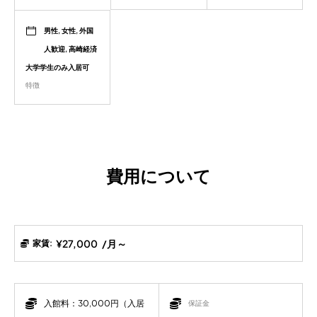
男性, 女性, 外国
人歓迎, 高崎経済
大学学生のみ入居可
特徴
費用について
¥27,000
/月～
家賃
:
入館料：30,000円（入居
保証金