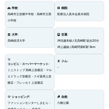
学校
:
病院
:
高崎市立並榎中学校・高崎市立西
医療法人真木会真木病院
小学校
大学
:
交通
:
高崎経済大学
JR信越本線 / 北高崎駅 徒歩20分
JR上越線 / 高崎問屋町駅 3km
ジム
:
コンビニ・スーパーマーケット
:
-
ミニストップ 高崎上並榎店・マル
エドラッグ並榎店・スギ薬局上並
榎店・フレッセイ 上並榎店
ショッピング
:
自然
:
ファッションセンターしまむら・
六郷公園