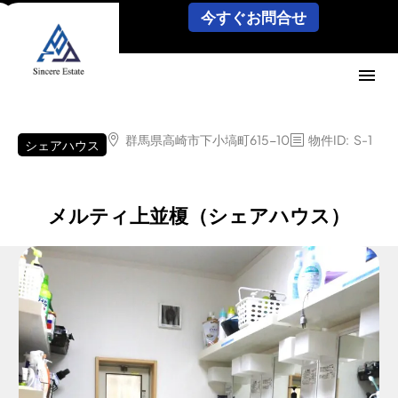
今すぐお問合せ
群馬県高崎市下小塙町615-10
物件ID
:
S-1
シェアハウス
メルティ上並榎（シェアハウス）